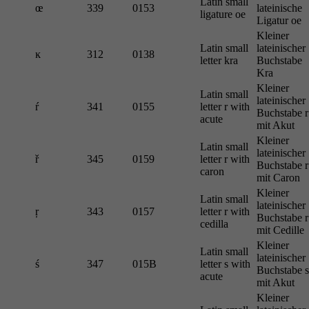
Latin small
œ
339
0153
lateinische
ligature oe
Ligatur oe
Kleiner
Latin small
lateinischer
ĸ
312
0138
letter kra
Buchstabe
Kra
Kleiner
Latin small
lateinischer
ŕ
341
0155
letter r with
Buchstabe r
acute
mit Akut
Kleiner
Latin small
lateinischer
ř
345
0159
letter r with
Buchstabe r
caron
mit Caron
Kleiner
Latin small
lateinischer
ŗ
343
0157
letter r with
Buchstabe r
cedilla
mit Cedille
Kleiner
Latin small
lateinischer
ś
347
015B
letter s with
Buchstabe s
acute
mit Akut
Kleiner