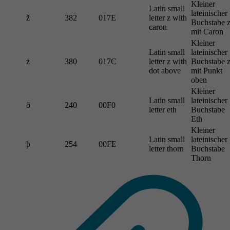
Kleiner
Latin small
lateinischer
ž
382
017E
letter z with
Buchstabe 
caron
mit Caron
Kleiner
Latin small
lateinischer
ż
380
017C
letter z with
Buchstabe 
dot above
mit Punkt
oben
Kleiner
Latin small
lateinischer
ð
240
00F0
letter eth
Buchstabe
Eth
Kleiner
Latin small
lateinischer
þ
254
00FE
letter thorn
Buchstabe
Thorn