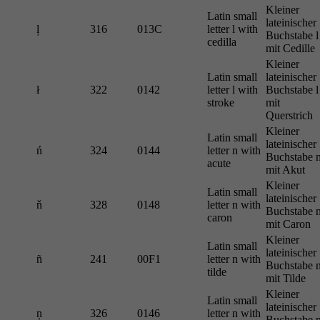
Kleiner
Latin small
lateinischer
ļ
316
013C
letter l with
Buchstabe l
cedilla
mit Cedille
Kleiner
Latin small
lateinischer
ł
322
0142
letter l with
Buchstabe l
stroke
mit
Querstrich
Kleiner
Latin small
lateinischer
ń
324
0144
letter n with
Buchstabe 
acute
mit Akut
Kleiner
Latin small
lateinischer
ň
328
0148
letter n with
Buchstabe 
caron
mit Caron
Kleiner
Latin small
lateinischer
ñ
241
00F1
letter n with
Buchstabe 
tilde
mit Tilde
Kleiner
Latin small
lateinischer
ņ
326
0146
letter n with
Buchstabe 