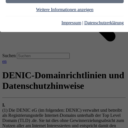
Weitere Informationen anzeigen
Impressum
|
Datenschutzerklärung
Suchen
en
DENIC-Domainrichtlinien und
Datenschutzhinweise
I.
(1) Die DENIC eG (im folgenden: DENIC) verwaltet und betreibt
als Registrierungsstelle Internet-Domains unterhalb der Top Level
Domain (TLD) .de. Sie tut dies ohne Gewinnerzielungsabsicht zum
Nutzen aller am Internet Interessierten und entspricht damit den