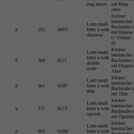
ring above
mit Ring
oben
Kleiner
lateinischer
Latin small
Buchstabe 
ü
252
00FC
letter u with
mit Diärese
diaeresis
(= Umlaut
ü)
Kleiner
Latin small
lateinischer
letter u with
ű
369
0171
Buchstabe 
double
mit Doppel-
acute
Akut
Kleiner
Latin small
lateinischer
ũ
361
0169
letter u with
Buchstabe 
tilde
mit Tilde
Kleiner
Latin small
lateinischer
ų
371
0173
letter u with
Buchstabe 
ogonek
mit Ogonek
Kleiner
Latin small
lateinischer
ū
363
016B
letter u with
Buchstabe 