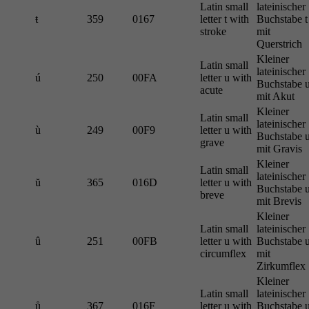
Latin small
lateinischer
ŧ
359
0167
letter t with
Buchstabe t
stroke
mit
Querstrich
Kleiner
Latin small
lateinischer
ú
250
00FA
letter u with
Buchstabe 
acute
mit Akut
Kleiner
Latin small
lateinischer
ù
249
00F9
letter u with
Buchstabe 
grave
mit Gravis
Kleiner
Latin small
lateinischer
ŭ
365
016D
letter u with
Buchstabe 
breve
mit Brevis
Kleiner
Latin small
lateinischer
û
251
00FB
letter u with
Buchstabe 
circumflex
mit
Zirkumflex
Kleiner
Latin small
lateinischer
ů
367
016F
letter u with
Buchstabe 