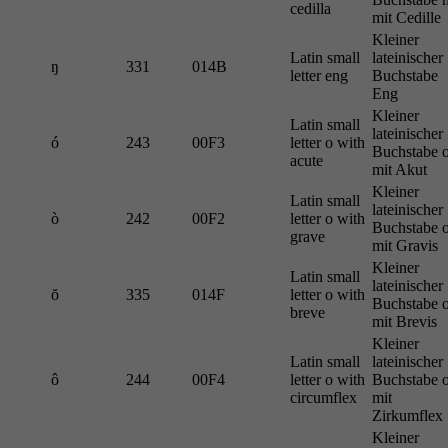
cedilla
mit Cedille
Kleiner
Latin small
lateinischer
ŋ
331
014B
letter eng
Buchstabe
Eng
Kleiner
Latin small
lateinischer
ó
243
00F3
letter o with
Buchstabe 
acute
mit Akut
Kleiner
Latin small
lateinischer
ò
242
00F2
letter o with
Buchstabe 
grave
mit Gravis
Kleiner
Latin small
lateinischer
ŏ
335
014F
letter o with
Buchstabe 
breve
mit Brevis
Kleiner
Latin small
lateinischer
ô
244
00F4
letter o with
Buchstabe 
circumflex
mit
Zirkumflex
Kleiner