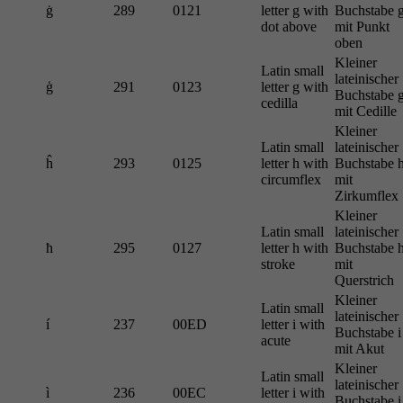
ġ
289
0121
letter g with
Buchstabe 
dot above
mit Punkt
oben
Kleiner
Latin small
lateinischer
ģ
291
0123
letter g with
Buchstabe 
cedilla
mit Cedille
Kleiner
Latin small
lateinischer
ĥ
293
0125
letter h with
Buchstabe 
circumflex
mit
Zirkumflex
Kleiner
Latin small
lateinischer
ħ
295
0127
letter h with
Buchstabe 
stroke
mit
Querstrich
Kleiner
Latin small
lateinischer
í
237
00ED
letter i with
Buchstabe i
acute
mit Akut
Kleiner
Latin small
lateinischer
ì
236
00EC
letter i with
Buchstabe i