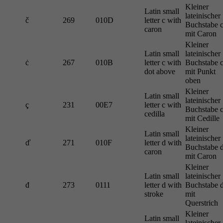
Kleiner
Latin small
lateinischer
č
269
010D
letter c with
Buchstabe 
caron
mit Caron
Kleiner
Latin small
lateinischer
ċ
267
010B
letter c with
Buchstabe 
dot above
mit Punkt
oben
Kleiner
Latin small
lateinischer
ç
231
00E7
letter c with
Buchstabe 
cedilla
mit Cedille
Kleiner
Latin small
lateinischer
ď
271
010F
letter d with
Buchstabe 
caron
mit Caron
Kleiner
Latin small
lateinischer
đ
273
0111
letter d with
Buchstabe 
stroke
mit
Querstrich
Kleiner
Latin small
lateinischer