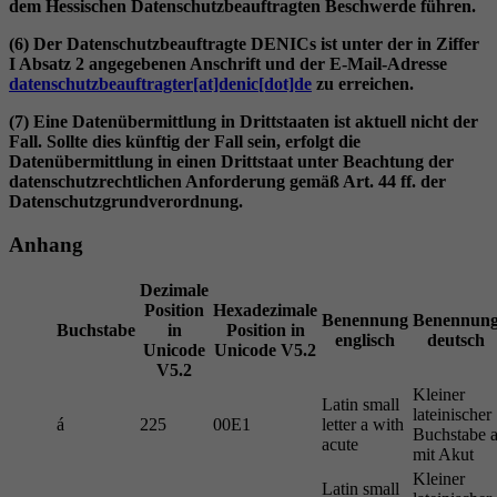
dem Hessischen Datenschutzbeauftragten Beschwerde führen.
(6) Der Datenschutzbeauftragte DENICs ist unter der in Ziffer
I Absatz 2 angegebenen Anschrift und der E-Mail-Adresse
datenschutzbeauftragter[at]denic[dot]de
zu erreichen.
(7) Eine Datenübermittlung in Drittstaaten ist aktuell nicht der
Fall. Sollte dies künftig der Fall sein, erfolgt die
Datenübermittlung in einen Drittstaat unter Beachtung der
datenschutzrechtlichen Anforderung gemäß Art. 44 ff. der
Datenschutzgrundverordnung.
Anhang
Dezimale
Position
Hexadezimale
Benennung
Benennun
Buchstabe
in
Position in
englisch
deutsch
Unicode
Unicode V5.2
V5.2
Kleiner
Latin small
lateinischer
á
225
00E1
letter a with
Buchstabe 
acute
mit Akut
Kleiner
Latin small