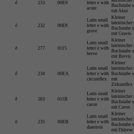
é
233
00E9
letter e with
Buchstabe 
acute
mit Akut
Kleiner
Latin small
lateinischer
è
232
00E8
letter e with
Buchstabe 
grave
mit Gravis
Kleiner
Latin small
lateinischer
ĕ
277
0115
letter e with
Buchstabe 
breve
mit Brevis
Kleiner
Latin small
lateinischer
ê
234
00EA
letter e with
Buchstabe 
circumflex
mit
Zirkumflex
Kleiner
Latin small
lateinischer
ě
283
011B
letter e with
Buchstabe 
caron
mit Caron
Kleiner
Latin small
lateinischer
ë
235
00EB
letter e with
Buchstabe 
diaeresis
mit Diärese