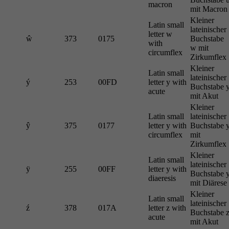
macron
mit Macron
Kleiner
Latin small
lateinischer
letter w
ŵ
373
0175
Buchstabe
with
w mit
circumflex
Zirkumflex
Kleiner
Latin small
lateinischer
ý
253
00FD
letter y with
Buchstabe 
acute
mit Akut
Kleiner
Latin small
lateinischer
ŷ
375
0177
letter y with
Buchstabe 
circumflex
mit
Zirkumflex
Kleiner
Latin small
lateinischer
ÿ
255
00FF
letter y with
Buchstabe 
diaeresis
mit Diärese
Kleiner
Latin small
lateinischer
ź
378
017A
letter z with
Buchstabe 
acute
mit Akut