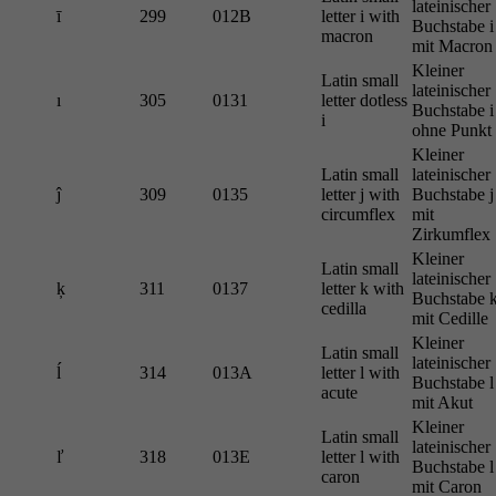
lateinischer
ī
299
012B
letter i with
Buchstabe i
macron
mit Macron
Kleiner
Latin small
lateinischer
ı
305
0131
letter dotless
Buchstabe i
i
ohne Punkt
Kleiner
Latin small
lateinischer
ĵ
309
0135
letter j with
Buchstabe j
circumflex
mit
Zirkumflex
Kleiner
Latin small
lateinischer
ķ
311
0137
letter k with
Buchstabe 
cedilla
mit Cedille
Kleiner
Latin small
lateinischer
ĺ
314
013A
letter l with
Buchstabe l
acute
mit Akut
Kleiner
Latin small
lateinischer
ľ
318
013E
letter l with
Buchstabe l
caron
mit Caron