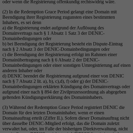
oder wenn die Registrierung offenkundig rechtswidrig wäre.
(2) In die Redemption Grace Period gelangt eine Domain mit
Beendigung ihrer Registrierung zugunsten eines bestimmten
Inhabers, es sei denn
a) die Registrierung endet aufgrund der Auflösung des
Domainvertrags nach § 1 Absatz 1 Satz 3 der DENIC-
Domainbedingungen oder
b) bei Beendigung der Registrierung besteht ein Dispute-Eintrag
nach § 2 Absatz 3 der DENIC-Domainbedingungen oder
c) die Beendigung der Registrierung erfolgt im Rahmen einer
Domainübertragung nach § 6 Absatz 2 der DENIC-
Domainbedingungen oder einer sonstigen Umregistrierung auf einen
anderen Inhaber oder
d) DENIC beendet die Registrierung aufgrund einer von DENIC
nach § 7 Absatz 2 lit. a), b), c),d), f) oder g) der DENIC-
Domainbedingungen erklärten Kündigung des Domainvertrags oder
aufgrund einer nach § 894 der Zivilprozessordnung als abgegeben
geltenden Kündigungserklärung des Domaininhabers.
(3) Während der Redemption Grace Period registriert DENIC die
Domain für den letzten Domaininhaber, wenn er einen
Domainauftrag erteilt (Ziffer II.). Sofern dieser Domainauftrag nicht
über dasselbe DENIC-Mitglied erfolgt, das die Domain zuletzt
verwaltet hat, oder, im Falle der bisherigen Direktverwaltung, nicht