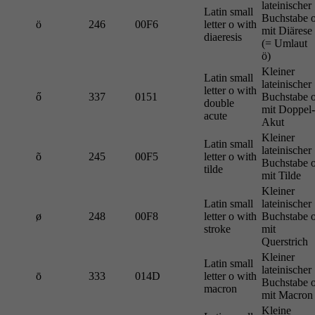
lateinischer
Latin small
Buchstabe 
ö
246
00F6
letter o with
mit Diärese
diaeresis
(= Umlaut
ö)
Kleiner
Latin small
lateinischer
letter o with
ő
337
0151
Buchstabe 
double
mit Doppel-
acute
Akut
Kleiner
Latin small
lateinischer
õ
245
00F5
letter o with
Buchstabe 
tilde
mit Tilde
Kleiner
Latin small
lateinischer
ø
248
00F8
letter o with
Buchstabe 
stroke
mit
Querstrich
Kleiner
Latin small
lateinischer
ō
333
014D
letter o with
Buchstabe 
macron
mit Macron
Kleine