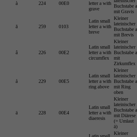
lateinischer
à
224
00E0
letter a with
Buchstabe 
grave
mit Gravis
Kleiner
Latin small
lateinischer
ă
259
0103
letter a with
Buchstabe 
breve
mit Brevis
Kleiner
Latin small
lateinischer
â
226
00E2
letter a with
Buchstabe 
circumflex
mit
Zirkumflex
Kleiner
Latin small
lateinischer
å
229
00E5
letter a with
Buchstabe 
ring above
mit Ring
oben
Kleiner
lateinischer
Latin small
Buchstabe 
ä
228
00E4
letter a with
mit Diärese
diaeresis
(= Umlaut
ä)
Kleiner
Latin small