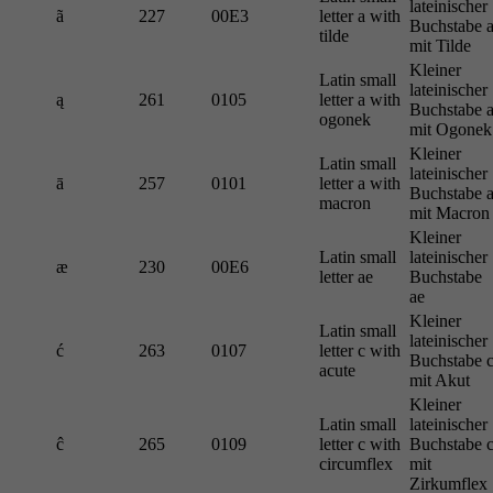
lateinischer
ã
227
00E3
letter a with
Buchstabe 
tilde
mit Tilde
Kleiner
Latin small
lateinischer
ą
261
0105
letter a with
Buchstabe 
ogonek
mit Ogonek
Kleiner
Latin small
lateinischer
ā
257
0101
letter a with
Buchstabe 
macron
mit Macron
Kleiner
Latin small
lateinischer
æ
230
00E6
letter ae
Buchstabe
ae
Kleiner
Latin small
lateinischer
ć
263
0107
letter c with
Buchstabe 
acute
mit Akut
Kleiner
Latin small
lateinischer
ĉ
265
0109
letter c with
Buchstabe 
circumflex
mit
Zirkumflex