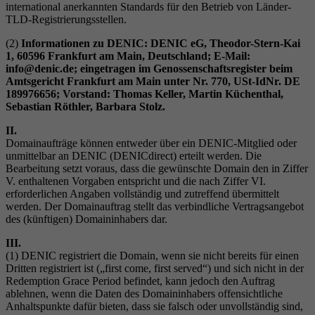
international anerkannten Standards für den Betrieb von Länder-
TLD-Registrierungsstellen.
(2)
Informationen zu DENIC: DENIC eG, Theodor-Stern-Kai
1, 60596 Frankfurt am Main, Deutschland; E-Mail:
info@denic.de; eingetragen im Genossenschaftsregister beim
Amtsgericht Frankfurt am Main unter Nr. 770, USt-IdNr. DE
189976656; Vorstand: Thomas Keller, Martin Küchenthal,
Sebastian Röthler, Barbara Stolz.
II.
Domainaufträge können entweder über ein DENIC-Mitglied oder
unmittelbar an DENIC (DENICdirect) erteilt werden. Die
Bearbeitung setzt voraus, dass die gewünschte Domain den in Ziffer
V. enthaltenen Vorgaben entspricht und die nach Ziffer VI.
erforderlichen Angaben vollständig und zutreffend übermittelt
werden. Der Domainauftrag stellt das verbindliche Vertragsangebot
des (künftigen) Domaininhabers dar.
III.
(1) DENIC registriert die Domain, wenn sie nicht bereits für einen
Dritten registriert ist („first come, first served“) und sich nicht in der
Redemption Grace Period befindet, kann jedoch den Auftrag
ablehnen, wenn die Daten des Domaininhabers offensichtliche
Anhaltspunkte dafür bieten, dass sie falsch oder unvollständig sind,