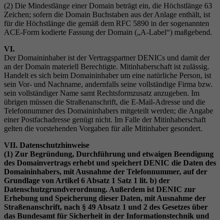
(2) Die Mindestlänge einer Domain beträgt ein, die Höchstlänge 63
Zeichen; sofern die Domain Buchstaben aus der Anlage enthält, ist
für die Höchstlänge die gemäß dem RFC 5890 in der sogenannten
ACE-Form kodierte Fassung der Domain („A-Label“) maßgebend.
VI.
Der Domaininhaber ist der Vertragspartner DENICs und damit der
an der Domain materiell Berechtigte. Mitinhaberschaft ist zulässig.
Handelt es sich beim Domaininhaber um eine natürliche Person, ist
sein Vor- und Nachname, andernfalls seine vollständige Firma bzw.
sein vollständiger Name samt Rechtsformzusatz anzugeben. Im
übrigen müssen die Straßenanschrift, die E-Mail-Adresse und die
Telefonnummer des Domaininhabers mitgeteilt werden; die Angabe
einer Postfachadresse genügt nicht. Im Falle der Mitinhaberschaft
gelten die vorstehenden Vorgaben für alle Mitinhaber gesondert.
VII. Datenschutzhinweise
(1) Zur Begründung, Durchführung und etwaigen Beendigung
des Domainvertrags erhebt und speichert DENIC die Daten des
Domaininhabers, mit Ausnahme der Telefonnummer, auf der
Grundlage von Artikel 6 Absatz 1 Satz 1 lit. b) der
Datenschutzgrundverordnung. Außerdem ist DENIC zur
Erhebung und Speicherung dieser Daten, mit Ausnahme der
Straßenanschrift, nach § 49 Absatz 1 und 2 des Gesetzes über
das Bundesamt für Sicherheit in der Informationstechnik und