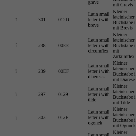
grave
mit Gravis
Kleiner
Latin small
lateinischer
ĭ
301
012D
letter i with
Buchstabe i
breve
mit Brevis
Kleiner
Latin small
lateinischer
î
238
00EE
letter i with
Buchstabe i
circumflex
mit
Zirkumflex
Kleiner
Latin small
lateinischer
ï
239
00EF
letter i with
Buchstabe i
diaeresis
mit Diärese
Kleiner
Latin small
lateinischer
ĩ
297
0129
letter i with
Buchstabe i
tilde
mit Tilde
Kleiner
Latin small
lateinischer
į
303
012F
letter i with
Buchstabe i
ogonek
mit Ogonek
Kleiner
Latin small