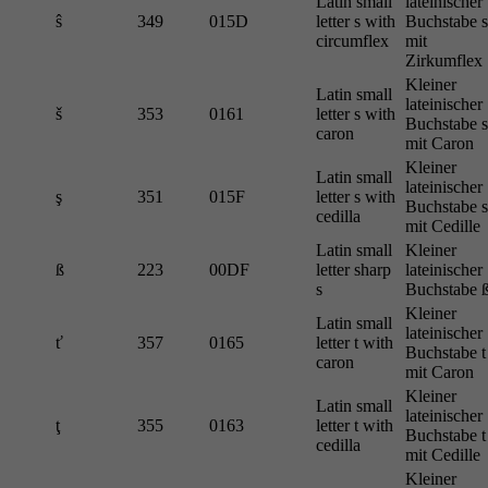
Latin small
lateinischer
ŝ
349
015D
letter s with
Buchstabe s
circumflex
mit
Zirkumflex
Kleiner
Latin small
lateinischer
š
353
0161
letter s with
Buchstabe s
caron
mit Caron
Kleiner
Latin small
lateinischer
ş
351
015F
letter s with
Buchstabe s
cedilla
mit Cedille
Latin small
Kleiner
ß
223
00DF
letter sharp
lateinischer
s
Buchstabe 
Kleiner
Latin small
lateinischer
ť
357
0165
letter t with
Buchstabe t
caron
mit Caron
Kleiner
Latin small
lateinischer
ţ
355
0163
letter t with
Buchstabe t
cedilla
mit Cedille
Kleiner