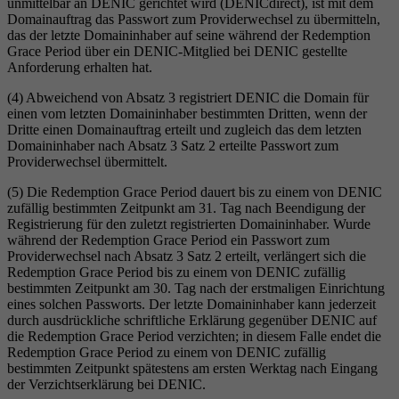
unmittelbar an DENIC gerichtet wird (DENICdirect), ist mit dem
Domainauftrag das Passwort zum Providerwechsel zu übermitteln,
das der letzte Domaininhaber auf seine während der Redemption
Grace Period über ein DENIC-Mitglied bei DENIC gestellte
Anforderung erhalten hat.
(4) Abweichend von Absatz 3 registriert DENIC die Domain für
einen vom letzten Domaininhaber bestimmten Dritten, wenn der
Dritte einen Domainauftrag erteilt und zugleich das dem letzten
Domaininhaber nach Absatz 3 Satz 2 erteilte Passwort zum
Providerwechsel übermittelt.
(5) Die Redemption Grace Period dauert bis zu einem von DENIC
zufällig bestimmten Zeitpunkt am 31. Tag nach Beendigung der
Registrierung für den zuletzt registrierten Domaininhaber. Wurde
während der Redemption Grace Period ein Passwort zum
Providerwechsel nach Absatz 3 Satz 2 erteilt, verlängert sich die
Redemption Grace Period bis zu einem von DENIC zufällig
bestimmten Zeitpunkt am 30. Tag nach der erstmaligen Einrichtung
eines solchen Passworts. Der letzte Domaininhaber kann jederzeit
durch ausdrückliche schriftliche Erklärung gegenüber DENIC auf
die Redemption Grace Period verzichten; in diesem Falle endet die
Redemption Grace Period zu einem von DENIC zufällig
bestimmten Zeitpunkt spätestens am ersten Werktag nach Eingang
der Verzichtserklärung bei DENIC.