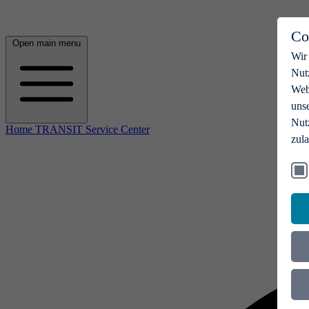
Co
Open main menu
Wir
Nut
Webs
uns
Nut
Home TRANSIT Service Center
zul