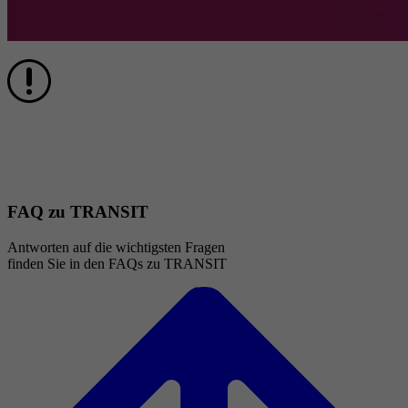
Damit wir Sie erreichen, müssen Ihre Kontaktdaten bei DENIC
aktuell sein. Andernfalls kann der TRANSIT-Brief nicht zugestellt
werden. DENIC kündigt dann den Domainvertrag per E-Mail, und
die Domain wird gelöscht.
FAQ zu TRANSIT
Antworten auf die wichtigsten Fragen
finden Sie in den FAQs zu TRANSIT