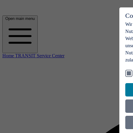
Co
Open main menu
Wir
Nut
Webs
uns
Nut
Home TRANSIT Service Center
zul